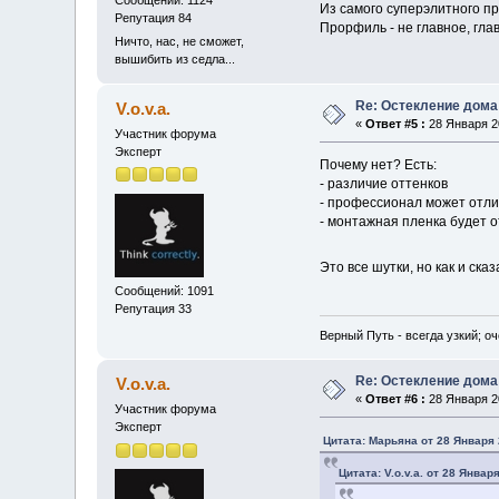
Из самого суперэлитного пр
Репутация 84
Прорфиль - не главное, гла
Ничто, нас, не сможет,
вышибить из седла...
Re: Остекление дома
V.o.v.a.
«
Ответ #5 :
28 Января 20
Участник форума
Эксперт
Почему нет? Есть:
- различие оттенков
- профессионал может отли
- монтажная пленка будет 
Это все шутки, но как и ск
Сообщений: 1091
Репутация 33
Верный Путь - всегда узкий; о
Re: Остекление дома
V.o.v.a.
«
Ответ #6 :
28 Января 20
Участник форума
Эксперт
Цитата: Марьяна от 28 Января 
Цитата: V.o.v.a. от 28 Январ