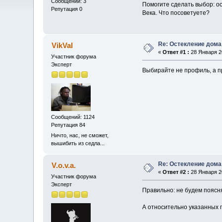
Сообщений: 3
Помогите сделать выбор: ос
Репутация 0
Века. Что посоветуете?
Re: Остекление дома
VikVal
«
Ответ #1 :
28 Января 20
Участник форума
Эксперт
Выбирайте не профиль, а п
Сообщений: 1124
Репутация 84
Ничто, нас, не сможет,
вышибить из седла...
Re: Остекление дома
V.o.v.a.
«
Ответ #2 :
28 Января 20
Участник форума
Эксперт
Правильно: не будем поясня
А относительно указанных 