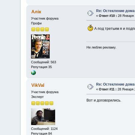
Re: Остекление дома
Алік
«
Ответ #10 :
28 Января 2
Участник форума
Профи
А под третьим я и подп
Не люблю рекламу.
Сообщений: 563
Репутация 35
Re: Остекление дома
VikVal
«
Ответ #11 :
28 Января 2
Участник форума
Эксперт
Вот и договорились.
Сообщений: 1124
Репутация 84