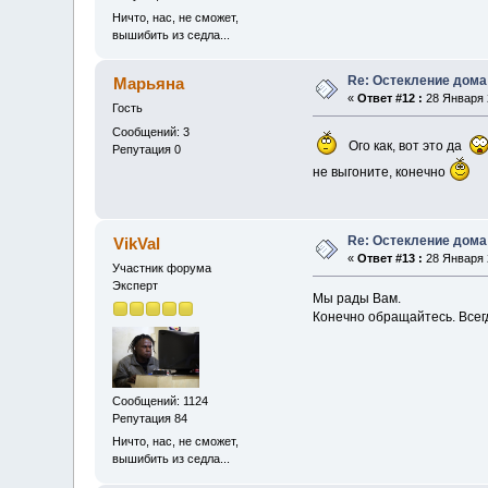
Ничто, нас, не сможет,
вышибить из седла...
Re: Остекление дома
Марьяна
«
Ответ #12 :
28 Января 2
Гость
Сообщений: 3
Ого как, вот это да
Репутация 0
не выгоните, конечно
Re: Остекление дома
VikVal
«
Ответ #13 :
28 Января 2
Участник форума
Эксперт
Мы рады Вам.
Конечно обращайтесь. Всег
Сообщений: 1124
Репутация 84
Ничто, нас, не сможет,
вышибить из седла...