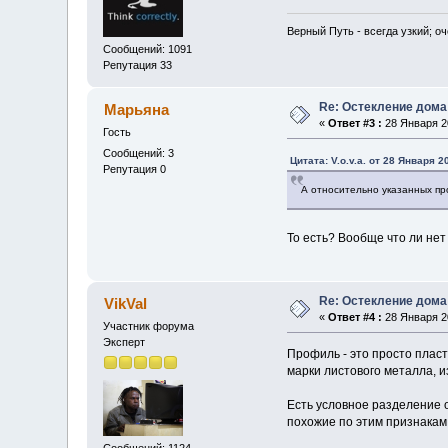
Верный Путь - всегда узкий; о
Сообщений: 1091
Репутация 33
Re: Остекление дома
Марьяна
«
Ответ #3 :
28 Января 20
Гость
Сообщений: 3
Цитата: V.o.v.a. от 28 Января 2
Репутация 0
А относительно указанных пр
То есть? Вообще что ли не
Re: Остекление дома
VikVal
«
Ответ #4 :
28 Января 20
Участник форума
Эксперт
Профиль - это просто пласт
марки листового металла, из
Есть условное разделение 
похожие по этим признакам,
Сообщений: 1124