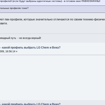
 профилей (если будут выбраны идентичные системы) - в готовом окне РАВНОЗНАЧНЫ!
остальных профилях тоже?
вуют пвх-профили, которые значительно отличаются по своим технико-физичес
овите.
чевидный путь - не всегда верный!
 - какой профиль выбрать LG Chem и Века?
09, 16:56:14 »
 - какой профиль выбрать LG Chem и Века?