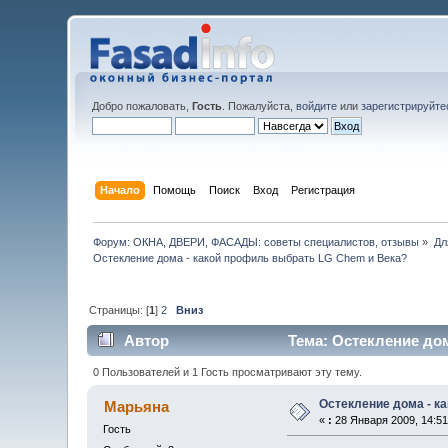
Добро пожаловать,
Гость
. Пожалуйста,
войдите
или
зарегистрируйте
Начало
Помощь
Поиск
Вход
Регистрация
Форум: ОКНА, ДВЕРИ, ФАСАДЫ: советы специалистов, отзывы
»
Дл
Остекление дома - какой профиль выбрать LG Chem и Века?
Страницы: [
1
]
2
Вниз
Автор
Тема: Остекление дом
0 Пользователей и 1 Гость просматривают эту тему.
Остекление дома - к
Марьяна
«
:
28 Января 2009, 14:51
Гость