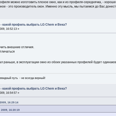
офиля можно изготовить плохое окно, как и из профиля-середнячка, - хороше
вное - это производитель окон. Именно эту мысль, мы пытаемся до Вас донест
 - какой профиль выбрать LG Chem и Века?
09, 16:52:13 »
чить внешние отличия.
отличаться
азал раньше, в эксплуатации окно из обоих указанных профилей будет одинак
чевидный путь - не всегда верный!
 - какой профиль выбрать LG Chem и Века?
09, 16:54:57 »
2009, 16:29:14
я 2009, 16:20:19