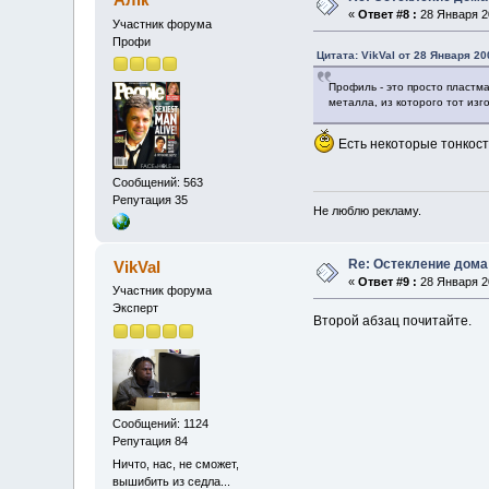
«
Ответ #8 :
28 Января 20
Участник форума
Профи
Цитата: VikVal от 28 Января 20
Профиль - это просто пластма
металла, из которого тот изг
Есть некоторые тонкост
Сообщений: 563
Репутация 35
Не люблю рекламу.
Re: Остекление дома
VikVal
«
Ответ #9 :
28 Января 20
Участник форума
Эксперт
Второй абзац почитайте.
Сообщений: 1124
Репутация 84
Ничто, нас, не сможет,
вышибить из седла...