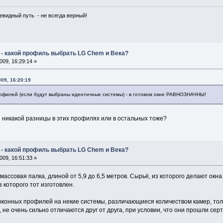
чевидный путь - не всегда верный!
 - какой профиль выбрать LG Chem и Века?
09, 16:29:14 »
009, 16:20:19
офилей (если будут выбраны идентичные системы) - в готовом окне РАВНОЗНАЧНЫ!
т никакой разницы в этих профилях или в остальных тоже?
 - какой профиль выбрать LG Chem и Века?
09, 16:51:33 »
массовая палка, длиной от 5,9 до 6,5 метров. Сырьё, из которого делают окн
 которого тот изготовлен.
оконных профилей на некие системы, различающиеся количеством камер, то
 не очень сильно отличаются друг от друга, при условии, что они прошли се