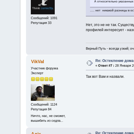
А относительно указанных
..... нет никакой разницы в 
Сообщений: 1091
Репутация 33
Нет, это не не так. Сущест
профилей интересует - наз
Верный Путь - всегда узкий; о
Re: Остекление дома
VikVal
«
Ответ #7 :
28 Января 20
Участник форума
Эксперт
Так вот Вам и назвали.
Сообщений: 1124
Репутация 84
Ничто, нас, не сможет,
вышибить из седла...
Re: Остекление дома
Алік