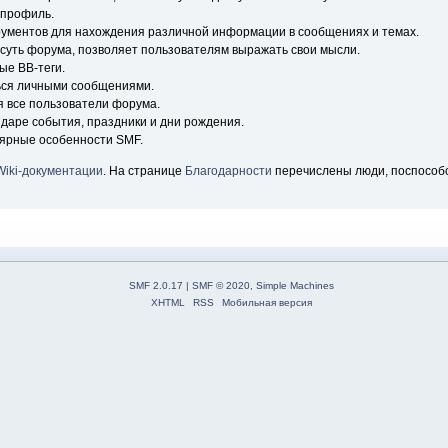
 профиль.
рументов для нахождения различной информации в сообщениях и темах.
 суть форума, позволяет пользователям выражать свои мысли.
ые BB-теги.
ься личными сообщениями.
я все пользователи форума.
ндаре события, праздники и дни рождения.
лярные особенности SMF.
Wiki-документации
. На странице
Благодарности
перечислены люди, поспособ
SMF 2.0.17
|
SMF © 2020
,
Simple Machines
XHTML
RSS
Мобильная версия