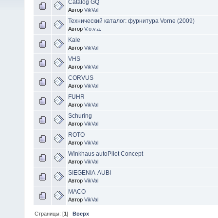
Catalog GQ
Автор
VikVal
Технический каталог: фурнитура Vorne (2009)
Автор
V.o.v.a.
Kale
Автор
VikVal
VHS
Автор
VikVal
CORVUS
Автор
VikVal
FUHR
Автор
VikVal
Schuring
Автор
VikVal
ROTO
Автор
VikVal
Winkhaus autoPilot Concept
Автор
VikVal
SIEGENIA-AUBI
Автор
VikVal
МАСО
Автор
VikVal
Страницы: [
1
]
Вверх