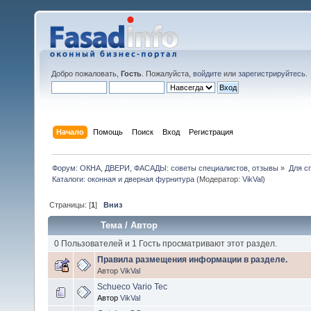
Добро пожаловать,
Гость
. Пожалуйста,
войдите
или
зарегистрируйтесь
.
Начало
Помощь
Поиск
Вход
Регистрация
Форум: ОКНА, ДВЕРИ, ФАСАДЫ: советы специалистов, отзывы
»
Для с
Каталоги: оконная и дверная фурнитура
(Модератор:
VikVal
)
Страницы: [
1
]
Вниз
Тема
/
Автор
0 Пользователей и 1 Гость просматривают этот раздел.
Правила размещения информации в разделе.
Автор
VikVal
Schueco Vario Tec
Автор
VikVal