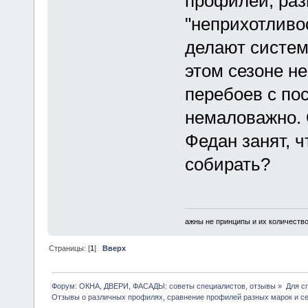
профилей, раз
"неприхотливо
делают систем
этом сезоне не
перебоев с пос
немаловажно. О
Федан занят, 
собирать?
ажны не принципы и их количество
Страницы: [
1
]
Вверх
Форум: ОКНА, ДВЕРИ, ФАСАДЫ: советы специалистов, отзывы
»
Для с
Отзывы о различных профилях, сравнение профилей разных марок и с