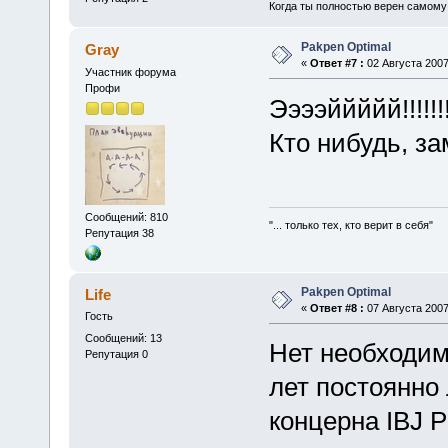
Когда ты полностью верен самому с
Pakpen Optimal
Gray
«
Ответ #7 :
02 Августа 2007,
Участник форума
Профи
Ээээййййй!!!!!!
Кто нибудь, зам
Сообщений: 810
"... только тех, кто верит в себя"
Репутация 38
Pakpen Optimal
Life
«
Ответ #8 :
07 Августа 2007
Гость
Сообщений: 13
Нет необходим
Репутация 0
лет постоянно 
концерна IBJ P