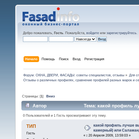
Добро пожаловать,
Гость
. Пожалуйста,
войдите
или
зарегистрируйтесь
.
Начало
Помощь
Поиск
Вход
Регистрация
Форум: ОКНА, ДВЕРИ, ФАСАДЫ: советы специалистов, отзывы
»
Для с
Отзывы о различных профилях, сравнение профилей разных марок и с
Страницы: [
1
]
Вниз
Автор
Тема: какой профиль л
(Прочитано 21038 раз)
0 Пользователей и 1 Гость просматривают эту тему.
какой профиль лучше в
ТИП
камерный) или Саламан
Гость
«
:
20 Апреля 2009, 13:59:03 »