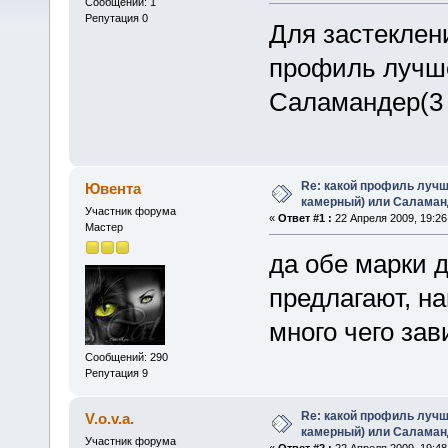
Сообщений: 1
Репутация 0
Для застеклени
профиль лучше
Саламандер(3 
Re: какой профиль лучш
Ювента
камерный) или Саламан
Участник форума
«
Ответ #1 :
22 Апреля 2009, 19:26
Мастер
да обе марки 
предлагают, н
много чего зав
Сообщений: 290
Репутация 9
Re: какой профиль лучш
V.o.v.a.
камерный) или Саламан
Участник форума