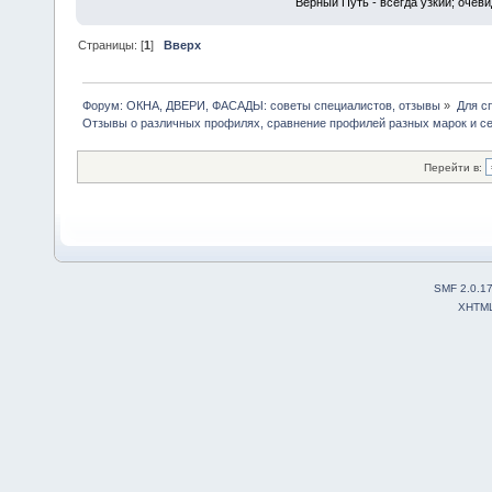
Верный Путь - всегда узкий; очеви
Страницы: [
1
]
Вверх
Форум: ОКНА, ДВЕРИ, ФАСАДЫ: советы специалистов, отзывы
»
Для с
Отзывы о различных профилях, сравнение профилей разных марок и с
Перейти в:
SMF 2.0.1
XHTM