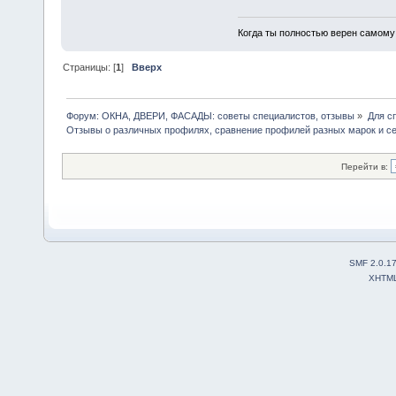
Когда ты полностью верен самому с
Страницы: [
1
]
Вверх
Форум: ОКНА, ДВЕРИ, ФАСАДЫ: советы специалистов, отзывы
»
Для с
Отзывы о различных профилях, сравнение профилей разных марок и с
Перейти в:
SMF 2.0.1
XHTM