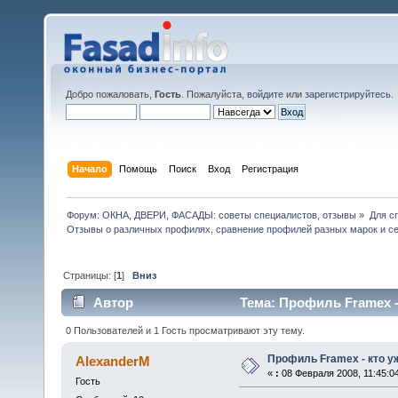
Добро пожаловать,
Гость
. Пожалуйста,
войдите
или
зарегистрируйтесь
.
Начало
Помощь
Поиск
Вход
Регистрация
Форум: ОКНА, ДВЕРИ, ФАСАДЫ: советы специалистов, отзывы
»
Для с
Отзывы о различных профилях, сравнение профилей разных марок и с
Страницы: [
1
]
Вниз
Автор
Тема: Профиль Framex - 
0 Пользователей и 1 Гость просматривают эту тему.
Профиль Framex - кто у
AlexanderM
«
:
08 Февраля 2008, 11:45:0
Гость