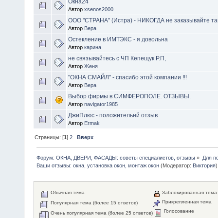
Окна24
Автор
xsenos2000
ООО "СТРАНА" (Истра) - НИКОГДА не заказывайте там о
Автор
Вера
Остекление в ИМТЭКС - я довольна
Автор
карина
не связывайтесь с ЧП Кепещук Р.П,
Автор
Женя
"ОКНА СМАЙЛ" - спасибо этой компании !!!
Автор
Вера
Выбор фирмы в СИМФЕРОПОЛЕ. ОТЗЫВЫ.
Автор
navigator1985
ДжиПлюс - положительнй отзыв
Автор
Ermak
Страницы: [
1
]
2
Вверх
Форум: ОКНА, ДВЕРИ, ФАСАДЫ: советы специалистов, отзывы
»
Для п
Ваши отзывы: окна, установка окон, монтаж окон
(Модератор:
Виктория
)
Обычная тема
Заблокированная тема
Прикрепленная тема
Популярная тема (более 15 ответов)
Голосование
Очень популярная тема (более 25 ответов)