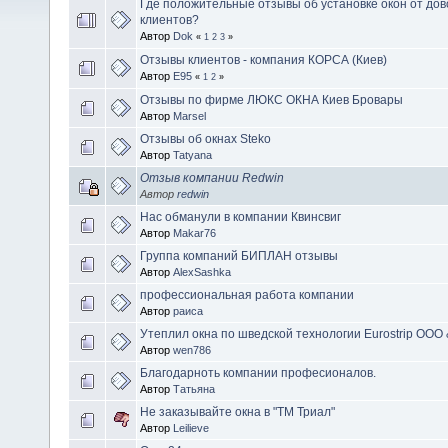
Где положительные отзывы об установке окон от до
клиентов?
Автор
Dok
«
1
2
3
»
Отзывы клиентов - компания КОРСА (Киев)
Автор
E95
«
1
2
»
Отзывы по фирме ЛЮКС ОКНА Киев Бровары
Автор
Marsel
Отзывы об окнах Steko
Автор
Tatyana
Отзыв компании Redwin
Автор
redwin
Нас обманули в компании Квинсвиг
Автор
Makar76
Группа компаний БИПЛАН отзывы
Автор
AlexSashka
профессиональная работа компании
Автор
раиса
Утеплил окна по шведской технологии Eurostrip ООО 
Автор
wen786
Благодарноть компании професионалов.
Автор
Татьяна
Не заказывайте окна в "ТМ Триал"
Автор
Leilieve