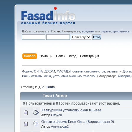
Добро пожаловать,
Гость
. Пожалуйста,
войдите
или
зарегистрируйтесь
.
Начало
Помощь
Поиск
Вход
Регистрация
Форум: ОКНА, ДВЕРИ, ФАСАДЫ: советы специалистов, отзывы
»
Для п
Ваши отзывы: окна, установка окон, монтаж окон
(Модератор:
Виктория
)
Страницы: [
1
]
2
Вниз
Тема
/
Автор
0 Пользователей и 8 Гостей просматривают этот раздел.
Халтурщики установки окон в Киеве
Автор
Citoyen
Отзыв о фирме Киев-Окна (Бережанская 9)
Автор
Александр2