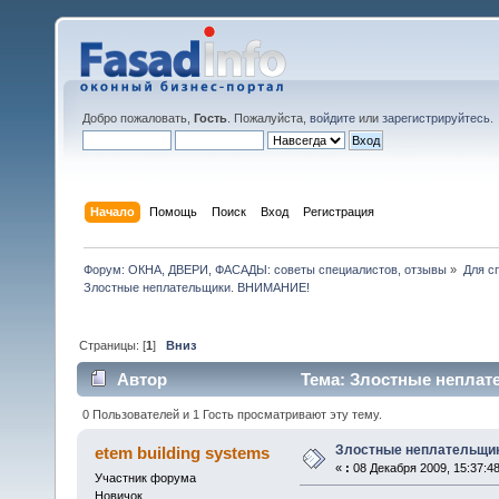
Добро пожаловать,
Гость
. Пожалуйста,
войдите
или
зарегистрируйтесь
.
Начало
Помощь
Поиск
Вход
Регистрация
Форум: ОКНА, ДВЕРИ, ФАСАДЫ: советы специалистов, отзывы
»
Для с
Злостные неплательщики. ВНИМАНИЕ!
Страницы: [
1
]
Вниз
Автор
Тема: Злостные неплат
0 Пользователей и 1 Гость просматривают эту тему.
Злостные неплательщи
etem building systems
«
:
08 Декабря 2009, 15:37:48
Участник форума
Новичок