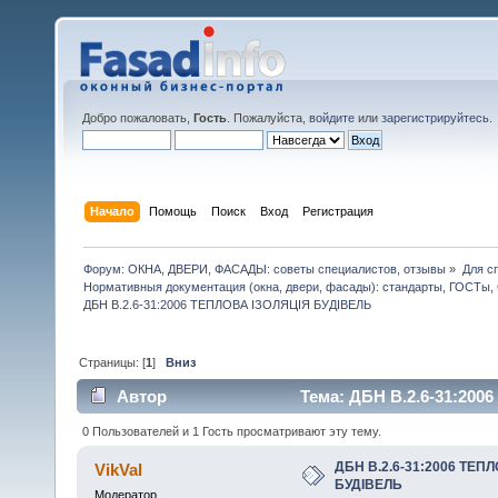
Добро пожаловать,
Гость
. Пожалуйста,
войдите
или
зарегистрируйтесь
.
Начало
Помощь
Поиск
Вход
Регистрация
Форум: ОКНА, ДВЕРИ, ФАСАДЫ: советы специалистов, отзывы
»
Для с
Нормативныя документация (окна, двери, фасады): стандарты, ГОСТы
ДБН В.2.6-31:2006 ТЕПЛОВА ІЗОЛЯЦІЯ БУДІВЕЛЬ
Страницы: [
1
]
Вниз
Автор
Тема: ДБН В.2.6-31:200
0 Пользователей и 1 Гость просматривают эту тему.
ДБН В.2.6-31:2006 ТЕП
VikVal
БУДІВЕЛЬ
Модератор