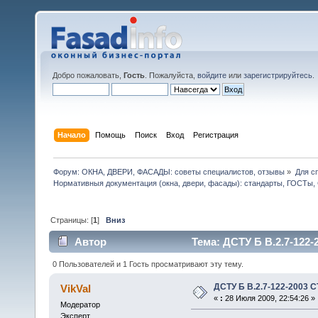
Добро пожаловать,
Гость
. Пожалуйста,
войдите
или
зарегистрируйтесь
.
Начало
Помощь
Поиск
Вход
Регистрация
Форум: ОКНА, ДВЕРИ, ФАСАДЫ: советы специалистов, отзывы
»
Для с
Нормативныя документация (окна, двери, фасады): стандарты, ГОСТы
Страницы: [
1
]
Вниз
Автор
Тема: ДСТУ Б В.2.7-122
0 Пользователей и 1 Гость просматривают эту тему.
ДСТУ Б В.2.7-122-2003
VikVal
«
:
28 Июля 2009, 22:54:26 »
Модератор
Эксперт