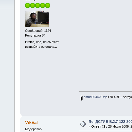
Сообщений: 1124
Репутация 84
Ничто, нас, не сможет,
вышибить из седла...
dstud004420.zip
(70.4 КБ - загру
Re: ДСТУ Б В.2.7-122-
VikVal
«
Ответ #1 :
28 Июля 2009, 2
Модератор