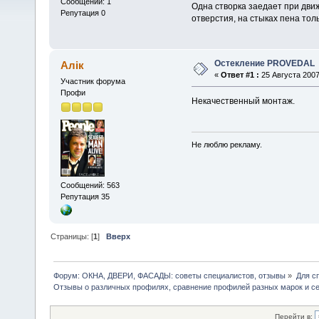
Сообщений: 1
Одна створка заедает при движ
Репутация 0
отверстия, на стыках пена то
Остекление PRОVЕDАL
Алік
«
Ответ #1 :
25 Августа 2007
Участник форума
Профи
Некачественный монтаж.
Не люблю рекламу.
Сообщений: 563
Репутация 35
Страницы: [
1
]
Вверх
Форум: ОКНА, ДВЕРИ, ФАСАДЫ: советы специалистов, отзывы
»
Для с
Отзывы о различных профилях, сравнение профилей разных марок и с
Перейти в: