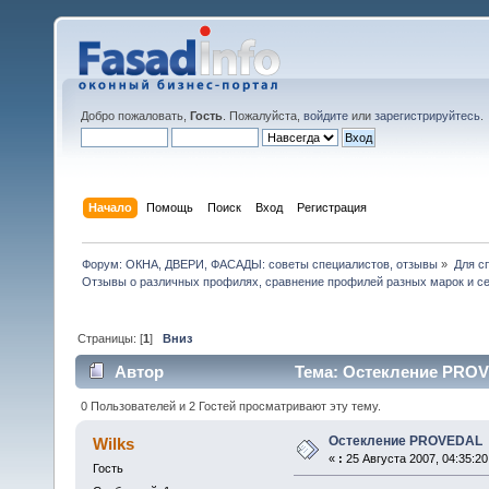
Добро пожаловать,
Гость
. Пожалуйста,
войдите
или
зарегистрируйтесь
.
Начало
Помощь
Поиск
Вход
Регистрация
Форум: ОКНА, ДВЕРИ, ФАСАДЫ: советы специалистов, отзывы
»
Для с
Отзывы о различных профилях, сравнение профилей разных марок и с
Страницы: [
1
]
Вниз
Автор
Тема: Остекление PRОV
0 Пользователей и 2 Гостей просматривают эту тему.
Остекление PRОVЕDАL
Wilks
«
:
25 Августа 2007, 04:35:20
Гость