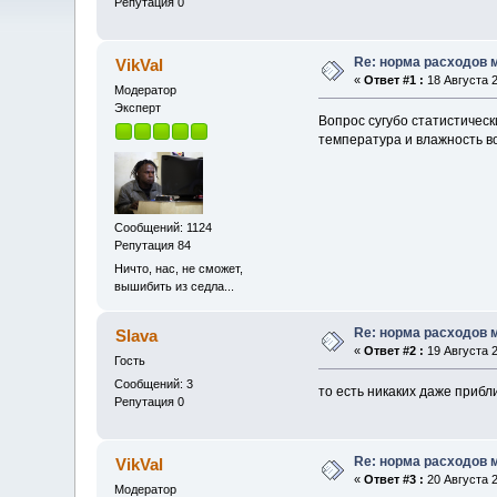
Репутация 0
Re: норма расходов 
VikVal
«
Ответ #1 :
18 Августа 2
Модератор
Эксперт
Вопрос сугубо статистичес
температура и влажность в
Сообщений: 1124
Репутация 84
Ничто, нас, не сможет,
вышибить из седла...
Re: норма расходов 
Slava
«
Ответ #2 :
19 Августа 2
Гость
Сообщений: 3
то есть никаких даже приб
Репутация 0
Re: норма расходов 
VikVal
«
Ответ #3 :
20 Августа 2
Модератор