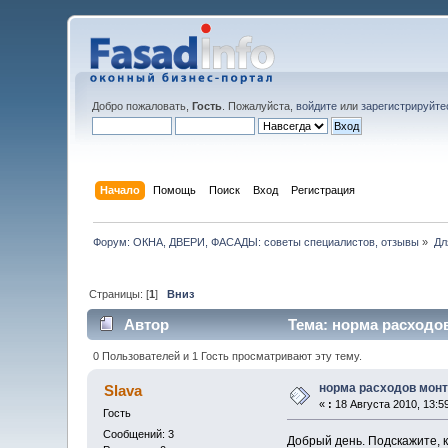
Добро пожаловать,
Гость
. Пожалуйста,
войдите
или
зарегистрируйте
Начало
Помощь
Поиск
Вход
Регистрация
Форум: ОКНА, ДВЕРИ, ФАСАДЫ: советы специалистов, отзывы
»
Дл
Страницы: [
1
]
Вниз
Автор
Тема: норма расходов
0 Пользователей и 1 Гость просматривают эту тему.
норма расходов монт
Slava
«
:
18 Августа 2010, 13:59
Гость
Сообщений: 3
Добрый день. Подскажите, к