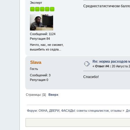
Эксперт
Среднестатистически балло
Сообщений: 1124
Репутация 84
Ничто, нас, не сможет,
вышибить из седла...
Re: норма расходов 
Slava
«
Ответ #4 :
20 Августа 2
Гость
Сообщений: 3
Спасибо!
Репутация 0
Страницы: [
1
]
Вверх
Форум: ОКНА, ДВЕРИ, ФАСАДЫ: советы специалистов, отзывы
»
Дл