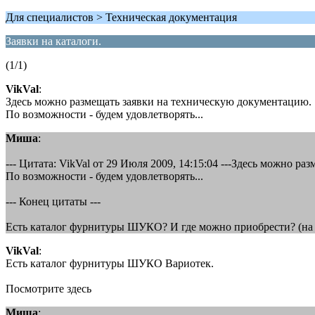
Для специалистов > Техническая документация
Заявки на каталоги.
(1/1)
VikVal
:
Здесь можно размещать заявки на техническую документацию.
По возможности - будем удовлетворять...
Миша
:
--- Цитата: VikVal от 29 Июля 2009, 14:15:04 ---Здесь можно р
По возможности - будем удовлетворять...
--- Конец цитаты ---
Есть каталог фурнитуры ШУКО? И где можно приобрести? (на
VikVal
:
Есть каталог фурнитуры ШУКО Вариотек.
Посмотрите здесь
Миша
: