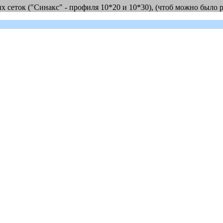
 сеток ("Синакс" - профиля 10*20 и 10*30), (чтоб можно было р