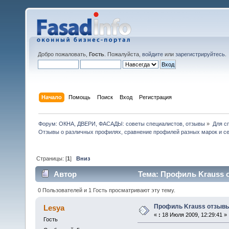
Добро пожаловать,
Гость
. Пожалуйста,
войдите
или
зарегистрируйтесь
.
Начало
Помощь
Поиск
Вход
Регистрация
Форум: ОКНА, ДВЕРИ, ФАСАДЫ: советы специалистов, отзывы
»
Для с
Отзывы о различных профилях, сравнение профилей разных марок и с
Страницы: [
1
]
Вниз
Автор
Тема: Профиль Krauss о
0 Пользователей и 1 Гость просматривают эту тему.
Профиль Krauss отзыв
Lesya
«
:
18 Июля 2009, 12:29:41 »
Гость