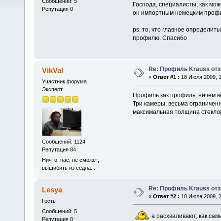
Сообщений: 5
Господа, специалисты, как мож
Репутация 0
он импортным немецким проф
ps. то, что главное определит
профилю. Спасибо
Re: Профиль Krauss от
VikVal
«
Ответ #1 :
18 Июля 2009, 1
Участник форума
Эксперт
Профиль как профиль, ничем 
Три камеры, весьма ограниче
максимальная толщина стеклопа
Сообщений: 1124
Репутация 84
Ничто, нас, не сможет,
вышибить из седла...
Re: Профиль Krauss от
Lesya
«
Ответ #2 :
18 Июля 2009, 2
Гость
Сообщений: 5
а расхваливают, как самы
Репутация 0