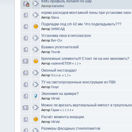
KMG профиль лопает по шву
Автор
karusko
норма расходов монтажной пены при установке окон
Автор
Slava
Подкладки под с/п 42 мм. Что подкладывать???
Автор
ЗИМСАД
Установка окна в гипсокатрон
Автор
Вит-Ол
Взамен уплотнителей
Автор
Texnik
Крепежные элементы!!! Стоит ли на них экономить?
Автор
vadeemETEM
«
1
2
»
Оконный нестандарт
Автор
V.o.v.a.
«
1
2
»
ТУ на светопрозрачные конструкции из ПВХ
Автор
Георг
Экономия на армире?
Автор
VikVal
Можно ли врезать вертикальный импост в треугольно
Автор
Гарик
«
1
2
3
4
»
Расчёт момента инерции.
Автор
VikVal
Размеры фасадных стеклопакетов