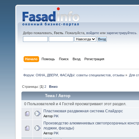
Добро пожаловать,
Гость
. Пожалуйста,
войдите
или
зарегистрируйтесь
.
Начало
Помощь
Поиск
Вход
Регистрация
Форум: ОКНА, ДВЕРИ, ФАСАДЫ: советы специалистов, отзывы
»
Для с
Страницы: [
1
]
2
Вниз
Тема
/
Автор
0 Пользователей и 4 Гостей просматривают этот раздел.
Пластиковая раздвижная система Слайдорс
Автор
PiK
Производство алюминиевых светопрозрачных констр
лоджии, фасады)
Автор
PiK