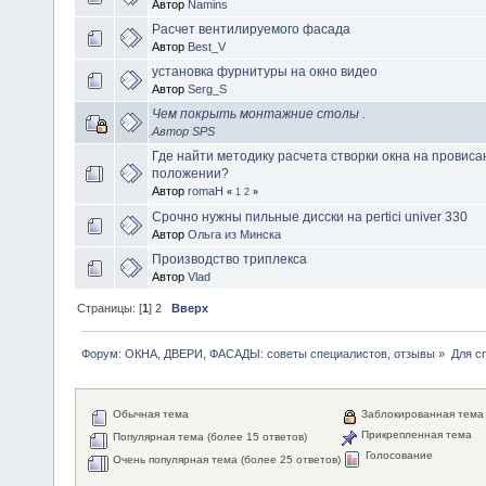
Автор
Namins
Расчет вентилируемого фасада
Автор
Best_V
установка фурнитуры на окно видео
Автор
Serg_S
Чем покрыть монтажние столы .
Автор
SPS
Где найти методику расчета створки окна на провиса
положении?
Автор
romaН
«
1
2
»
Срочно нужны пильные дисски на pertici univer 330
Автор
Ольга из Минска
Производство триплекса
Автор
Vlad
Страницы: [
1
]
2
Вверх
Форум: ОКНА, ДВЕРИ, ФАСАДЫ: советы специалистов, отзывы
»
Для с
Обычная тема
Заблокированная тема
Прикрепленная тема
Популярная тема (более 15 ответов)
Голосование
Очень популярная тема (более 25 ответов)