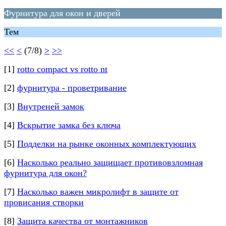
Фурнитура для окон и дверей
Тем
<<
<
(7/8)
>
>>
[1]
rotto compact vs rotto nt
[2]
фурнитура - проветривание
[3]
Внутреней замок
[4]
Вскрытие замка без ключа
[5]
Подделки на рынке оконных комплектующих
[6]
Насколько реально защищает противовзломная
фурнитура для окон?
[7]
Насколько важен микролифт в защите от
провисания створки
[8]
Защита качества от монтажников