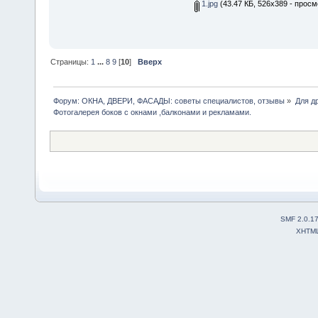
1.jpg
(43.47 КБ, 526x389 - просм
Страницы:
1
...
8
9
[
10
]
Вверх
Форум: ОКНА, ДВЕРИ, ФАСАДЫ: советы специалистов, отзывы
»
Для др
Фотогалерея боков с окнами ,балконами и рекламами.
SMF 2.0.1
XHTM