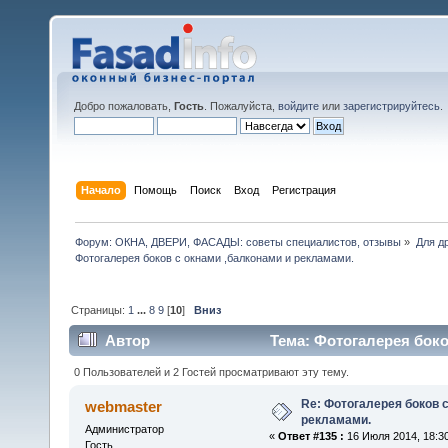
Добро пожаловать,
Гость
. Пожалуйста,
войдите
или
зарегистрируйтесь
.
Начало
Помощь
Поиск
Вход
Регистрация
Форум: ОКНА, ДВЕРИ, ФАСАДЫ: советы специалистов, отзывы
»
Для др
Фотогалерея боков с окнами ,балконами и рекламами.
Страницы:
1
...
8
9
[
10
]
Вниз
Автор
Тема: Фотогалерея боко
0 Пользователей и 2 Гостей просматривают эту тему.
Re: Фотогалерея боков с
webmaster
рекламами.
Администратор
«
Ответ #135 :
16 Июля 2014, 18:30
Гость