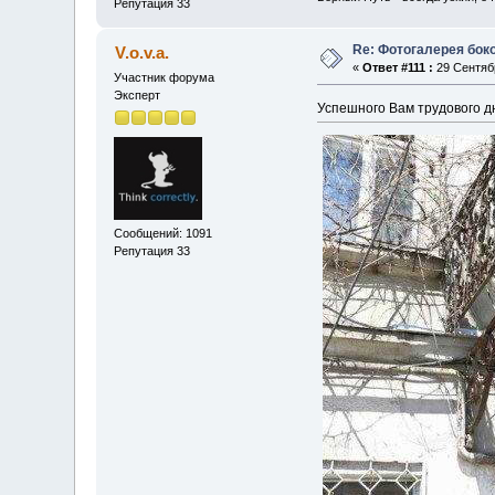
Репутация 33
Re: Фотогалерея боко
V.o.v.a.
«
Ответ #111 :
29 Сентябр
Участник форума
Эксперт
Успешного Вам трудового д
Сообщений: 1091
Репутация 33