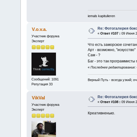
iemals kapitulieren
Re: Фотогалерея боко
V.o.v.a.
«
Ответ #107 :
09 Июня 2
Участник форума
Эксперт
Что есть заморское сочетан
Арт - возможно, "искусство"
Сам - ?
Баг - это так программист
«
Последнее редактирование: 09
Сообщений: 1091
Верный Путь - всегда узкий; о
Репутация 33
Re: Фотогалерея боко
VikVal
«
Ответ #108 :
09 Июня 2
Участник форума
Эксперт
Креативненько.