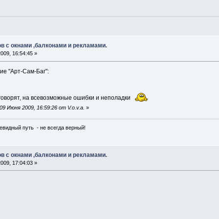
в с окнами ,балконами и рекламами.
009, 16:54:45 »
ие "Арт-Сам-Баг":
ы говорят, на всевозможные ошибки и неполадки
 Июня 2009, 16:59:26 от V.o.v.a.
»
чевидный путь - не всегда верный!
в с окнами ,балконами и рекламами.
009, 17:04:03 »