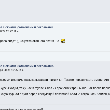
в с окнами ,балконами и рекламами.
09, 23:22:11 »
рава видать), искуство оконного пития. Во.
в с окнами ,балконами и рекламами.
я 2009, 16:25:14 »
своими именами называть магазинчики и т.п. Так это первая часть имени: А
 курсы ходил, так у нас в группе 4 чел из арабских стран было. Так после пер
 когда журнал в руки перед следующей пекличкой брал. А сокращать боялся, 
чевидный путь - не всегда верный!