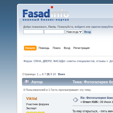
Добро пожаловать,
Гость
. Пожалуйста,
войдите
или
зарегистрируйте
Начало
Помощь
Поиск
Вход
Регистрация
Форум: ОКНА, ДВЕРИ, ФАСАДЫ: советы специалистов, отзывы
»
Дл
Страницы:
1
...
6
7
[
8
]
9
10
Вниз
Автор
Тема: Фотогалерея бо
0 Пользователей и 1 Гость просматривают эту тему.
Re: Фотогалерея боко
VikVal
«
Ответ #105 :
09 Июня 2
Участник форума
Эксперт
Та ему открыться, - пять ми