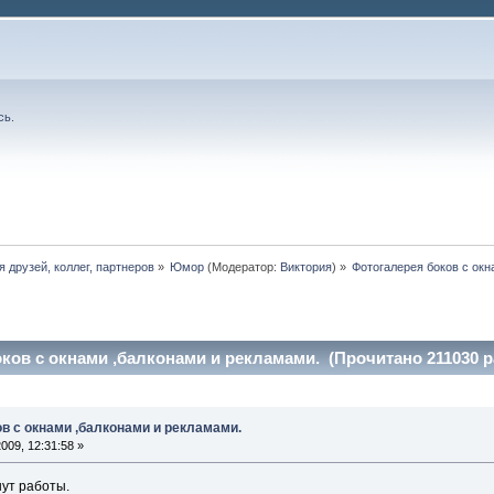
сь
.
я друзей, коллег, партнеров
»
Юмор
(Модератор:
Виктория
) »
Фотогалерея боков с окн
ков с окнами ,балконами и рекламами. (Прочитано 211030 р
в с окнами ,балконами и рекламами.
009, 12:31:58 »
нут работы.