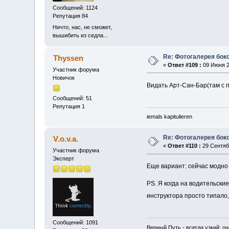
Сообщений: 1124
Репутация 84
Ничто, нас, не сможет,
вышибить из седла...
Re: Фотогалерея боко
Thyssen
«
Ответ #109 :
09 Июня 20
Участник форума
Новичок
Видать Арт-Сан-Бар(там с п
Сообщений: 51
Репутация 1
iemals kapitulieren
Re: Фотогалерея боко
V.o.v.a.
«
Ответ #110 :
29 Сентябр
Участник форума
Эксперт
Еще вариант: сейчас модно 
PS. Я когда на водительские
инструктора просто типало,
Сообщений: 1091
Верный Путь - всегда узкий; о