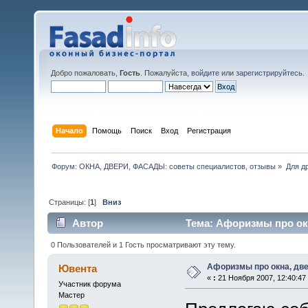
Добро пожаловать,
Гость
. Пожалуйста,
войдите
или
зарегистрируйтесь
.
Начало
Помощь
Поиск
Вход
Регистрация
Форум: ОКНА, ДВЕРИ, ФАСАДЫ: советы специалистов, отзывы
»
Для др
Страницы: [
1
]
Вниз
Автор
Тема: Афоризмы про окн
0 Пользователей и 1 Гость просматривают эту тему.
Афоризмы про окна, дв
Ювента
«
:
21 Ноября 2007, 12:40:47
Участник форума
Мастер