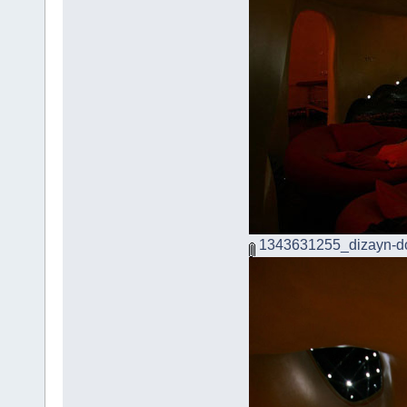
1343631255_dizayn-d