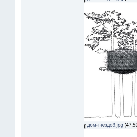
дом-гнездо3.jpg
(47.5