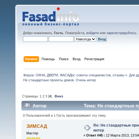
Добро пожаловать,
Гость
. Пожалуйста,
войдите
или
зарегистрируйтесь
.
Начало
Помощь
Поиск
Вход
Регистрация
Форум: ОКНА, ДВЕРИ, ФАСАДЫ: советы специалистов, отзывы
»
Для др
Страницы:
1
2
3
[
4
]
Вниз
Автор
Тема: Не стандартные п
0 Пользователей и 1 Гость просматривают эту тему.
Re: Не стандартные про
ЗИМСАД
интер
Мастер
«
Ответ #45 :
12 Марта 2013, 13:54