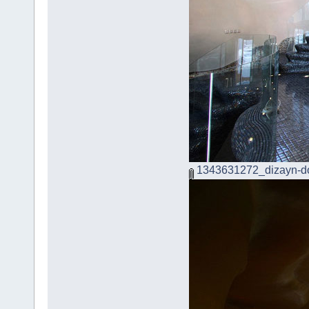
1343631272_dizayn-d