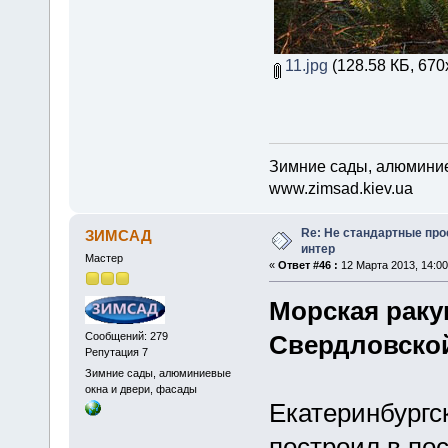
11.jpg
(128.58 КБ, 670
Зимние сады, алюминие
www.zimsad.kiev.ua
Re: Не стандартные про
ЗИМСАД
интер
Мастер
«
Ответ #46 :
12 Марта 2013, 14:00
Морская раку
Сообщений: 279
Свердловской
Репутация 7
Зимние сады, алюминиевые
окна и двери, фасады
Екатеринбургс
построил в по