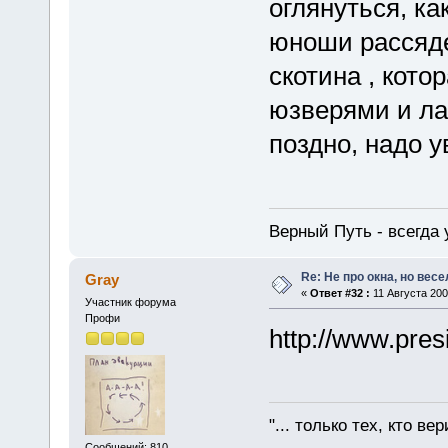
оглянуться, ка
юноши рассяде
скотина , кото
юзверями и ла
поздно, надо у
Верный Путь - всегда 
Re: Не про окна, но весе
Gray
«
Ответ #32 :
11 Августа 200
Участник форума
Профи
http://www.pres
"... только тех, кто ве
Сообщений: 810