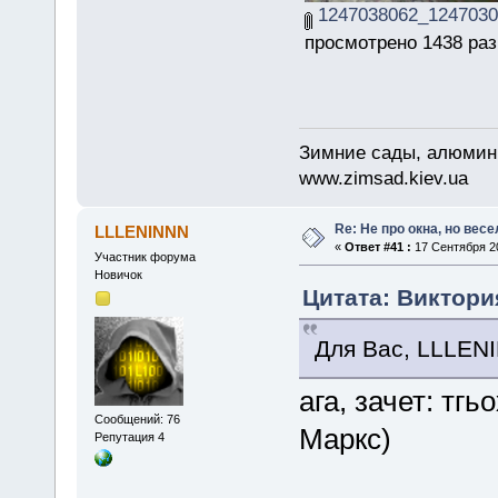
1247038062_1247030
просмотрено 1438 раз
Зимние сады, алюмини
www.zimsad.kiev.ua
Re: Не про окна, но весе
LLLENINNN
«
Ответ #41 :
17 Сентября 20
Участник форума
Новичок
Цитата: Виктория
Для Вас, LLLE
ага, зачет: тг
Сообщений: 76
Маркс)
Репутация 4