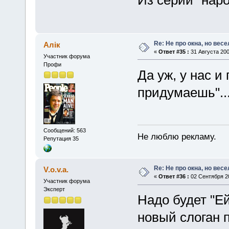
Из серии "на
Re: Не про окна, но весе
Алік
«
Ответ #35 :
31 Августа 200
Участник форума
Профи
Да уж, у нас и
придумаешь"..
Сообщений: 563
Не люблю рекламу.
Репутация 35
Re: Не про окна, но весе
V.o.v.a.
«
Ответ #36 :
02 Сентября 20
Участник форума
Эксперт
Надо будет "Е
новый слоган 