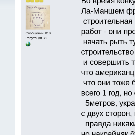
Во время конк
Ла-Маншем фр
строительная 
работ - они п
Сообщений: 810
Репутация 38
начать рыть ту
строительство 
и совершить т
что американц
что они тоже б
всего 1 год, н
5метров, укра
с двух сторон,
правда никаки
но накрайняк б