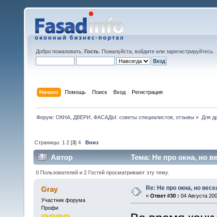
Добро пожаловать,
Гость
. Пожалуйста,
войдите
или
зарегистрируйтесь
.
Начало
Помощь
Поиск
Вход
Регистрация
Форум: ОКНА, ДВЕРИ, ФАСАДЫ: советы специалистов, отзывы
»
Для др
Страницы:
1
2
[
3
]
4
Вниз
Автор
Тема: Не про окна, но в
0 Пользователей и 2 Гостей просматривают эту тему.
Re: Не про окна, но весе
Gray
«
Ответ #30 :
04 Августа 200
Участник форума
Профи