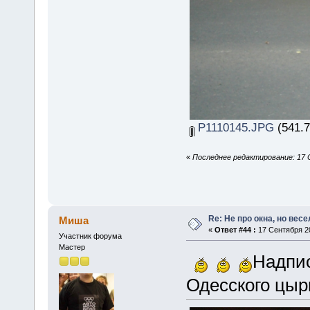
P1110145.JPG
(541.7
«
Последнее редактирование: 17 
Re: Не про окна, но весе
Миша
«
Ответ #44 :
17 Сентября 20
Участник форума
Мастер
Надпис
Одесского цыр