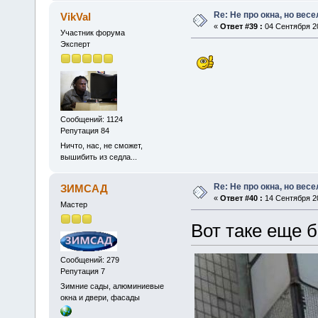
Re: Не про окна, но весе
VikVal
«
Ответ #39 :
04 Сентября 20
Участник форума
Эксперт
Сообщений: 1124
Репутация 84
Ничто, нас, не сможет,
вышибить из седла...
Re: Не про окна, но весе
ЗИМСАД
«
Ответ #40 :
14 Сентября 20
Мастер
Вот таке еще 
Сообщений: 279
Репутация 7
Зимние сады, алюминиевые
окна и двери, фасады