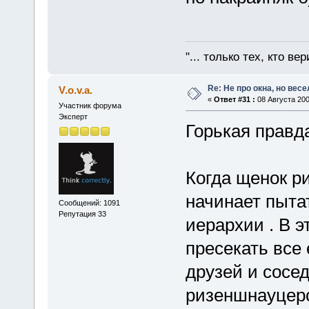
"... только тех, кто ве
Re: Не про окна, но весе
V.o.v.a.
«
Ответ #31 :
08 Августа 200
Участник форума
Эксперт
Горькая прав
Когда щенок р
начинает пыта
Сообщений: 1091
Репутация 33
иерархии . В 
пресекать все 
друзей и сосе
ризеншнауцеро