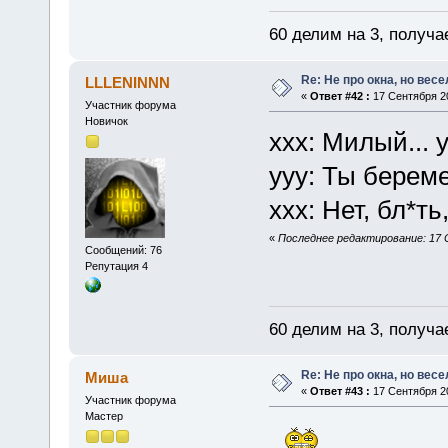
60 делим на 3, получа
Re: Не про окна, но весе
LLLENINNN
«
Ответ #42 :
17 Сентября 20
Участник форума
Новичок
ххх: Милый... 
yyy: Ты берем
ххх: Нет, бл*ть,
«
Последнее редактирование: 17 
Сообщений: 76
Репутация 4
60 делим на 3, получа
Re: Не про окна, но весе
Миша
«
Ответ #43 :
17 Сентября 20
Участник форума
Мастер