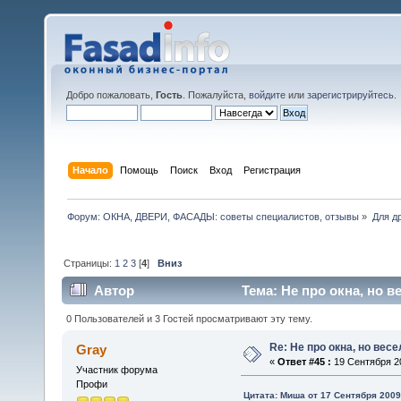
Добро пожаловать,
Гость
. Пожалуйста,
войдите
или
зарегистрируйтесь
.
Начало
Помощь
Поиск
Вход
Регистрация
Форум: ОКНА, ДВЕРИ, ФАСАДЫ: советы специалистов, отзывы
»
Для др
Страницы:
1
2
3
[
4
]
Вниз
Автор
Тема: Не про окна, но в
0 Пользователей и 3 Гостей просматривают эту тему.
Re: Не про окна, но весе
Gray
«
Ответ #45 :
19 Сентября 20
Участник форума
Профи
Цитата: Миша от 17 Сентября 2009,