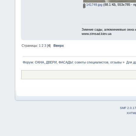
141749.jpg
(88.1 КБ, 553x785 - п
Зимние сады, алюминиевые окна и
www.zimsad.kiev.ua
Страницы:
1
2
3
[
4
]
Вверх
Форум: ОКНА, ДВЕРИ, ФАСАДЫ: советы специалистов, отзывы
»
Для др
SMF 2.0.1
XHTM