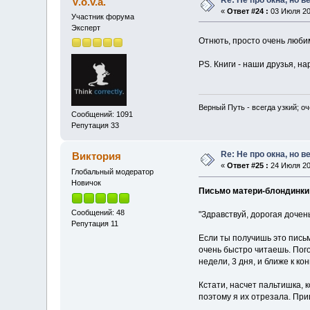
V.o.v.a.
«
Ответ #24 :
03 Июля 200
Участник форума
Эксперт
Отнють, просто очень любим
PS. Книги - наши друзья, на
Верный Путь - всегда узкий; о
Сообщений: 1091
Репутация 33
Re: Не про окна, но в
Виктория
«
Ответ #25 :
24 Июля 200
Глобальный модератор
Новичок
Письмо матери-блондинки
Сообщений: 48
"Здравствуй, дорогая дочень
Репутация 11
Если ты получишь это письм
очень быстро читаешь. Пого
недели, 3 дня, и ближе к кон
Кстати, насчет пальтишка, 
поэтому я их отрезала. При