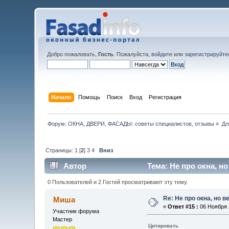
Добро пожаловать,
Гость
. Пожалуйста,
войдите
или
зарегистрируйте
Начало
Помощь
Поиск
Вход
Регистрация
Форум: ОКНА, ДВЕРИ, ФАСАДЫ: советы специалистов, отзывы
»
Дл
Страницы:
1
[
2
]
3
4
Вниз
Автор
Тема: Не про окна, но
0 Пользователей и 2 Гостей просматривают эту тему.
Re: Не про окна, но в
Миша
«
Ответ #15 :
06 Ноября 2
Участник форума
Мастер
Цитировать