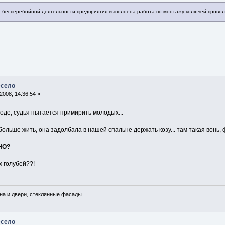
и бесперебойной деятельности предприятия выполнена работа по монтажу колючей провол
есело
008, 14:36:54 »
оде, судья пытается примирить молодых...
у больше жить, она задолбала в нашей спальне держать козу... там такая вонь, ф
НО?
х голубей??!
а и двери, стеклянные фасады.
есело