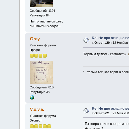
Сообщений: 1124
Репутация 84
Ничто, нас, не сможет,
вышибить из седла...
Re: Не про окна, но в
Gray
«
Ответ #20 :
12 Ноября 2
Участник форума
Профи
Первым делом - самолеты
"... только тех, кто верит в себя
Сообщений: 810
Репутация 38
Re: Не про окна, но в
V.o.v.a.
«
Ответ #21 :
21 Мая 2009
Участник форума
Эксперт
- Ты вчера телек вечером н
- Неа, а что?