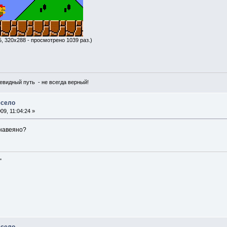
Б, 320x288 - просмотрено 1039 раз.)
чевидный путь - не всегда верный!
есело
9, 11:04:24 »
 навеяно?
"
есело