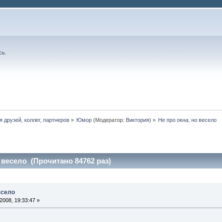
сь
.
я друзей, коллег, партнеров
»
Юмор
(Модератор:
Виктория
) »
Не про окна, но весело
 весело (Прочитано 84762 раз)
есело
008, 19:33:47 »