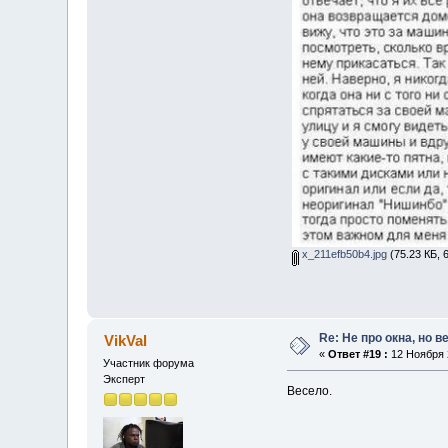
x_211efb50b4.jpg
(75.23 КБ, 
Re: Не про окна, но в
VikVal
«
Ответ #19 :
12 Ноября 2
Участник форума
Эксперт
Весело.