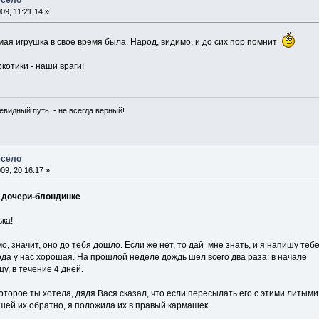
9, 11:21:14 »
ая игрушка в свое время была. Народ, видимо, и до сих пор помнит
ркотики - наши враги!
чевидный путь - не всегда верный!
есело
9, 20:16:17 »
 дочери-блондинке
ка!
о, значит, оно до тебя дошло. Если же нет, то дай мне знать, и я напишу теб
да у нас хорошая. На прошлой неделе дождь шел всего два раза: в начале
цу, в течение 4 дней.
которое ты хотела, дядя Вася сказал, что если пересылать его с этими литыми
шей их обратно, я положила их в правый кармашек.