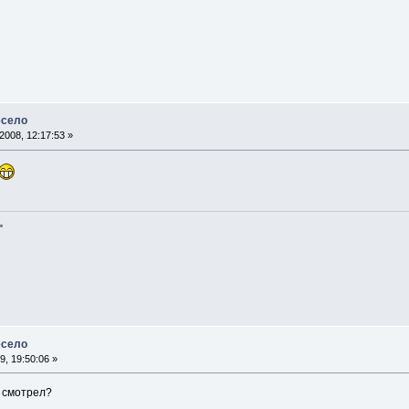
есело
008, 12:17:53 »
"
есело
, 19:50:06 »
е смотрел?