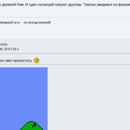
ро древний Рим. И один патриций говорит другому: "Завтра увидимся на форум
чевидный путь - не всегда верный!
есело
9, 22:57:23 »
 не смог пропустить