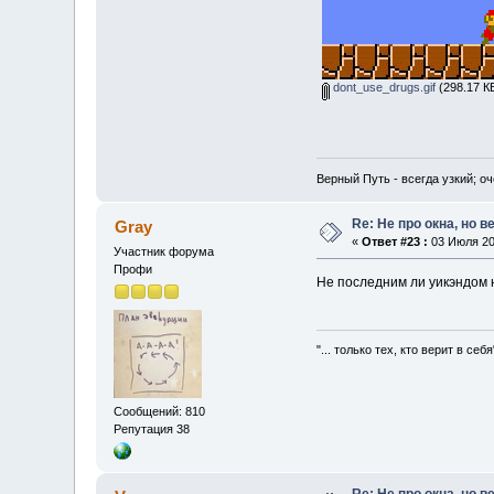
dont_use_drugs.gif
(298.17 К
Верный Путь - всегда узкий; о
Re: Не про окна, но в
Gray
«
Ответ #23 :
03 Июля 200
Участник форума
Профи
Не последним ли уикэндом
"... только тех, кто верит в себя
Сообщений: 810
Репутация 38
Re: Не про окна, но в