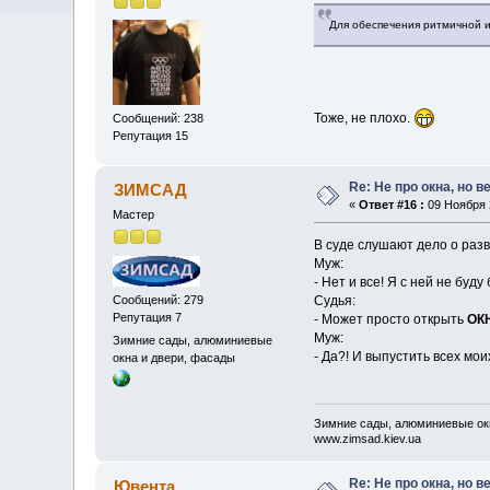
Для обеспечения ритмичной 
Тоже, не плохо.
Сообщений: 238
Репутация 15
Re: Не про окна, но в
ЗИМСАД
«
Ответ #16 :
09 Ноября 2
Мастер
В суде слушают дело о разв
Муж:
- Нет и все! Я с ней не буд
Сообщений: 279
Судья:
Репутация 7
- Может просто открыть
ОК
Муж:
Зимние сады, алюминиевые
- Да?! И выпустить всех мои
окна и двери, фасады
Зимние сады, алюминиевые окн
www.zimsad.kiev.ua
Re: Не про окна, но в
Ювента