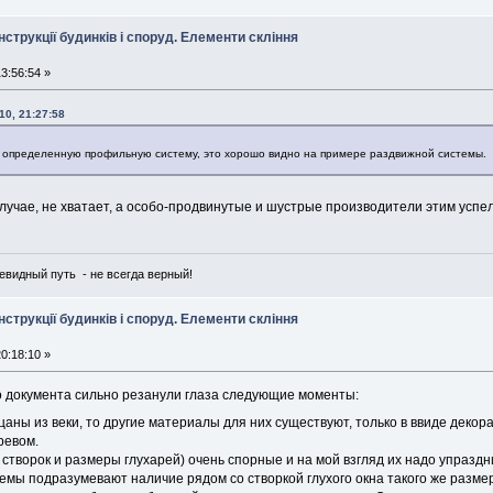
нструкції будинків і споруд. Елементи скління
3:56:54 »
10, 21:27:58
под определенную профильную систему, это хорошо видно на примере раздвижной системы.
учае, не хватает, а особо-продвинутые и шустрые производители этим успел
чевидный путь - не всегда верный!
нструкції будинків і споруд. Елементи скління
0:18:10 »
о документа сильно резанули глаза следующие моменты:
ацаны из веки, то другие материалы для них существуют, только в ввиде деко
ревом.
во створок и размеры глухарей) очень спорные и на мой взгляд их надо упразд
темы подразумевают наличие рядом со створкой глухого окна такого же размер