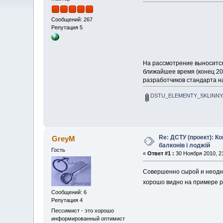
Сообщений: 267
Репутация 5
На рассмотрение выносится 
ближайшее время (конец 201
разработчиков стандарта н
DSTU_ELEMENTY_SKLINNYA
Re: ДСТУ (проект): Ко
GreyM
балконів і лоджій
Гость
«
Ответ #1 :
30 Ноября 2010, 21
Совершенно сырой и неодно
хорошо видно на примере 
Сообщений: 6
Репутация 4
Пессимист - это хорошо
информированный оптимист