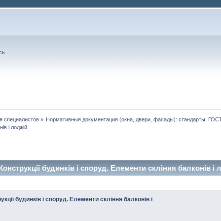
сь
.
я специалистов
»
Нормативныя документация (окна, двери, фасады): стандарты, ГО
ів і лоджій
Конструкції будинків і споруд. Елементи скління балконів і 
укції будинків і споруд. Елементи скління балконів і