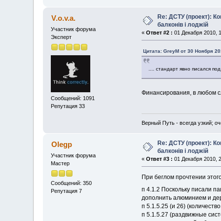
Re: ДСТУ (проект): Ко
V.o.v.a.
балконів і лоджій
Участник форума
«
Ответ #2 :
01 Декабря 2010, 1
Эксперт
Цитата: GreyM от 30 Ноября 20
.... стандарт явно писался 
Финансирования, в любом сл
Сообщений: 1091
Репутация 33
Верный Путь - всегда узкий; о
Re: ДСТУ (проект): Ко
Olegp
балконів і лоджій
Участник форума
«
Ответ #3 :
01 Декабря 2010, 2
Мастер
При беглом прочтении этог
Сообщений: 350
п 4.1.2 Поскольку писали п
Репутация 7
дополнить алюминием и де
п 5.1.5.25 (и 26) (количест
п 5.1.5.27 (раздвижные сис