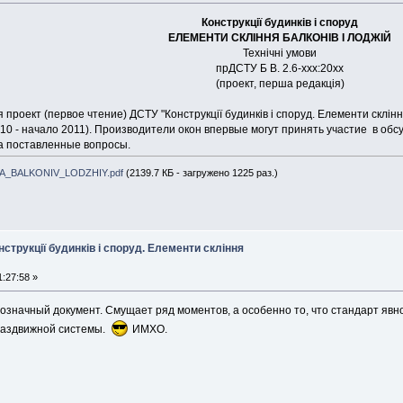
Конструкції будинків і споруд
ЕЛЕМЕНТИ СКЛІННЯ БАЛКОНІВ І ЛОДЖІЙ
Технічні умови
прДСТУ Б В. 2.6-ххх:20хх
(проект, перша редакція)
проект (первое чтение) ДСТУ "Конструкції будинків і споруд. Елементи склінн
0 - начало 2011). Производители окон впервые могут принять участие в обсу
а поставленные вопросы.
_BALKONIV_LODZHIY.pdf
(2139.7 КБ - загружено 1225 раз.)
нструкції будинків і споруд. Елементи скління
:27:58 »
значный документ. Смущает ряд моментов, а особенно то, что стандарт явн
раздвижной системы.
ИМХО.