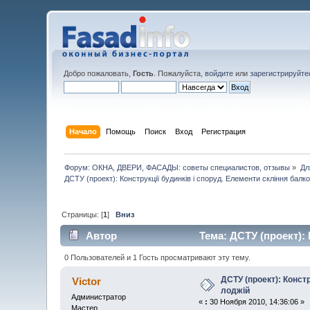
Добро пожаловать,
Гость
. Пожалуйста,
войдите
или
зарегистрируйте
Начало
Помощь
Поиск
Вход
Регистрация
Форум: ОКНА, ДВЕРИ, ФАСАДЫ: советы специалистов, отзывы
»
Дл
ДСТУ (проект): Конструкції будинків і споруд. Елементи скління балкон
Страницы: [
1
]
Вниз
Автор
Тема: ДСТУ (проект): 
0 Пользователей и 1 Гость просматривают эту тему.
ДСТУ (проект): Констр
Victor
лоджій
Администратор
«
:
30 Ноября 2010, 14:36:06 »
Мастер