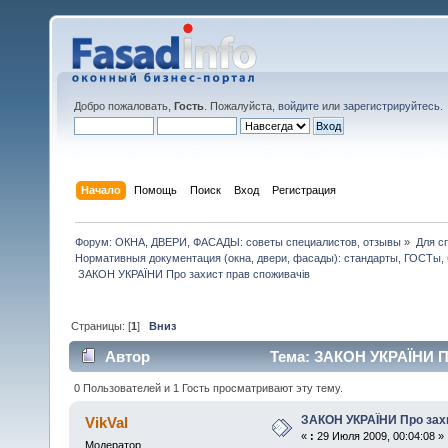
Добро пожаловать,
Гость
. Пожалуйста,
войдите
или
зарегистрируйтесь
.
Начало
Помощь
Поиск
Вход
Регистрация
Форум: ОКНА, ДВЕРИ, ФАСАДЫ: советы специалистов, отзывы
»
Для с
Нормативныя документация (окна, двери, фасады): стандарты, ГОСТы
 ЗАКОН УКРАЇНИ Про захист прав споживачів 
Страницы: [
1
]
Вниз
Автор
Тема: ЗАКОН УКРАЇНИ Пр
0 Пользователей и 1 Гость просматривают эту тему.
ЗАКОН УКРАЇНИ Про захи
VikVal
«
:
29 Июля 2009, 00:04:08 »
Модератор