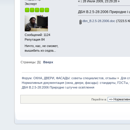
«
:
28 Июля 2009, 23:29:28 »
Эксперт
ДБН В.2.5-28:2006 Природне і 
dbn_B.2.5-28.2006.doc
(7223.5 К
Сообщений: 1124
Репутация 84
Ничто, нас, не сможет,
вышибить из седла...
Страницы: [
1
]
Вверх
Форум: ОКНА, ДВЕРИ, ФАСАДЫ: советы специалистов, отзывы
»
Для с
Нормативныя документация (окна, двери, фасады): стандарты, ГОСТы
ДБН В.2.5-28:2006 Природне і штучне освітлення
Перейти в: