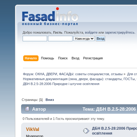
Добро пожаловать,
Гость
. Пожалуйста,
войдите
или
зарегистрируйтесь
.
Начало
Помощь
Поиск
Вход
Регистрация
Форум: ОКНА, ДВЕРИ, ФАСАДЫ: советы специалистов, отзывы
»
Для с
Нормативныя документация (окна, двери, фасады): стандарты, ГОСТы
ДБН В.2.5-28:2006 Природне і штучне освітлення
Страницы: [
1
]
Вниз
Автор
Тема: ДБН В.2.5-28:2006
0 Пользователей и 1 Гость просматривают эту тему.
ДБН В.2.5-28:2006 Прир
VikVal
освітлення
Модератор