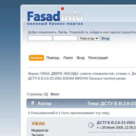
Добро пожаловать,
Гость
. Пожалуйста,
войдите
или
зарегистрируйте
Начало
Помощь
Поиск
Вход
Регистрация
Форум: ОКНА, ДВЕРИ, ФАСАДЫ: советы специалистов, отзывы
»
Дл
ДСТУ Б В.2.6-23-2001 БЛОКИ ВІКОННІ Загальні технічні умови
Страницы: [
1
]
Вниз
Автор
Тема: ДСТУ Б В.2.6-2
0 Пользователей и 1 Гость просматривают эту тему.
ДСТУ Б В.2.6-23-2001
VikVal
«
:
28 Июля 2009, 22:35:2
Модератор
Эксперт