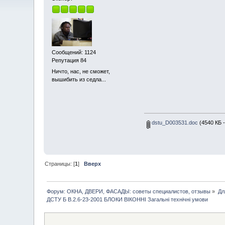
Сообщений: 1124
Репутация 84
Ничто, нас, не сможет,
вышибить из седла...
dstu_D003531.doc
(4540 КБ -
Страницы: [
1
]
Вверх
Форум: ОКНА, ДВЕРИ, ФАСАДЫ: советы специалистов, отзывы
»
Дл
ДСТУ Б В.2.6-23-2001 БЛОКИ ВІКОННІ Загальні технічні умови