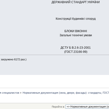
ДЕРЖАВНИЙ СТАНДАРТ УКРАЇНИ
Конструкції будинків і споруд
БЛОКИ ВІКОННІ
Загальні технічні умови
ДСТУ Б В.2.6-23-2001
(ГОСТ 23166-99)
 загружено 6172 раз.)
я специалистов
»
Нормативныя документация (окна, двери, фасады): стандарты, ГО
Перейти в: