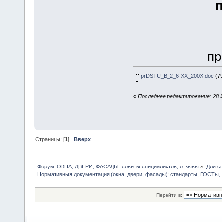
п
пр
prDSTU_B_2_6-XX_200X.doc
(79
«
Последнее редактирование: 28 И
Страницы: [
1
]
Вверх
Форум: ОКНА, ДВЕРИ, ФАСАДЫ: советы специалистов, отзывы
»
Для с
Нормативныя документация (окна, двери, фасады): стандарты, ГОСТы
Перейти в: