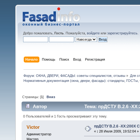
Добро пожаловать,
Гость
. Пожалуйста,
войдите
или
зарегистрируйтесь
.
Начало
Помощь
Поиск
Вход
Регистрация
Форум: ОКНА, ДВЕРИ, ФАСАДЫ: советы специалистов, отзывы
»
Для с
Нормативныя документация (окна, двери, фасады): стандарты, ГОСТы
Страницы: [
1
]
Вниз
Автор
Тема: прДСТУ В.2.6 -ХХ
0 Пользователей и 1 Гость просматривают эту тему.
прДСТУ В.2.6 -ХХ:200Х
Victor
«
:
28 Июля 2009, 19:52:04 »
Администратор
Мастер