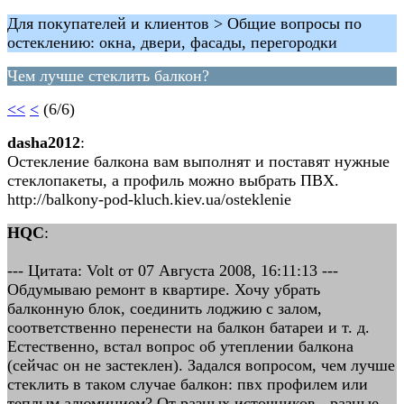
Для покупателей и клиентов > Общие вопросы по
остеклению: окна, двери, фасады, перегородки
Чем лучше стеклить балкон?
<<
<
(6/6)
dasha2012
:
Остекление балкона вам выполнят и поставят нужные
стеклопакеты, а профиль можно выбрать ПВХ.
http://balkony-pod-kluch.kiev.ua/osteklenie
HQC
:
--- Цитата: Volt от 07 Августа 2008, 16:11:13 ---
Обдумываю ремонт в квартире. Хочу убрать
балконную блок, соединить лоджию с залом,
соответственно перенести на балкон батареи и т. д.
Естественно, встал вопрос об утеплении балкона
(сейчас он не застеклен). Задался вопросом, чем лучше
стеклить в таком случае балкон: пвх профилем или
теплым алюминием? От разных источников - разные