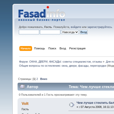
Добро пожаловать,
Гость
. Пожалуйста,
войдите
или
зарегистрируйтесь
.
Начало
Помощь
Поиск
Вход
Регистрация
Форум: ОКНА, ДВЕРИ, ФАСАДЫ: советы специалистов, отзывы
»
Для п
Общие вопросы по остеклению: окна, двери, фасады, перегородки
(Мод
Страницы: [
1
]
2
Вниз
Автор
Тема: Чем лучше стекли
0 Пользователей и 1 Гость просматривают эту тему.
Чем лучше стеклить ба
Volt
«
:
07 Августа 2008, 16:11:13
Гость