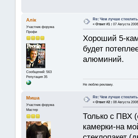
Re: Чем лучше стеклить
Алік
«
Ответ #1 :
07 Августа 2008
Участник форума
Профи
Хороший 5-кам
будет потепле
алюминий.
Сообщений: 563
Репутация 35
Не люблю рекламу.
Re: Чем лучше стеклить
Миша
«
Ответ #2 :
08 Августа 2008
Участник форума
Мастер
Только с ПВХ (
камерки-на мой
стеклопакет (