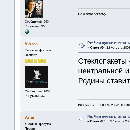
Не люблю рекламу.
Сообщений: 563
Репутация 35
Re: Чем лучше стеклить
V.o.v.a.
«
Ответ #9 :
12 Августа 2008
Участник форума
Эксперт
Стеклопакеты 
центральной 
Родины ставит
Сообщений: 1091
Репутация 33
Верный Путь - всегда узкий; очеви
Re: Чем лучше стеклить
Алік
«
Ответ #10 :
13 Августа 200
Участник форума
Профи