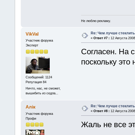
Не люблю рекламу.
Re: Чем лучше стеклить
VikVal
«
Ответ #7 :
12 Августа 2008
Участник форума
Эксперт
Согласен. На 
поскольку это 
Сообщений: 1124
Репутация 84
Ничто, нас, не сможет,
вышибить из седла...
Re: Чем лучше стеклить
Алік
«
Ответ #8 :
12 Августа 2008
Участник форума
Профи
Жаль не все э