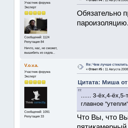
Участник форума
Эксперт
Обязательно п
пароизоляцию
Сообщений: 1124
Репутация 84
Ничто, нас, не сможет,
вышибить из седла...
Re: Чем лучше стеклить
V.o.v.a.
«
Ответ #5 :
11 Августа 2008,
Участник форума
Эксперт
Цитата: Миша от 
...... 3-ёх,4-ёх,
главное "утепли" 
Сообщений: 1091
Что Вы, что Вы
Репутация 33
пятикамерный П