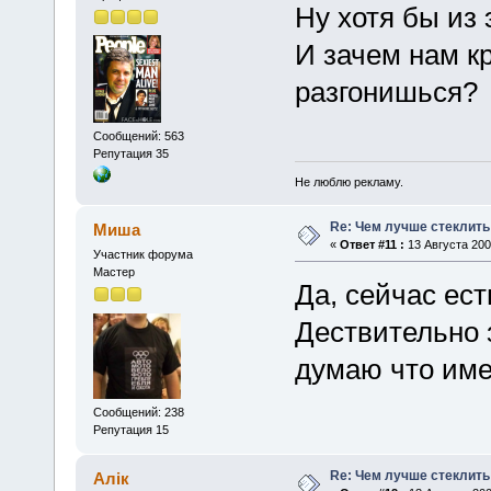
Ну хотя бы из 
И зачем нам кр
разгонишься?
Сообщений: 563
Репутация 35
Не люблю рекламу.
Re: Чем лучше стеклить
Миша
«
Ответ #11 :
13 Августа 2008
Участник форума
Мастер
Да, сейчас ес
Дествительно 
думаю что име
Сообщений: 238
Репутация 15
Re: Чем лучше стеклить
Алік