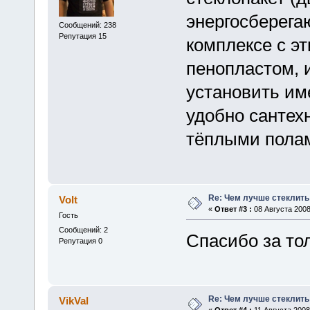
энергосберегаю
Сообщений: 238
Репутация 15
комплексе с э
пенопластом, 
установить и
удобно сантехн
тёплыми пола
Re: Чем лучше стеклить
Volt
«
Ответ #3 :
08 Августа 2008
Гость
Сообщений: 2
Спасибо за то
Репутация 0
Re: Чем лучше стеклить
VikVal
«
Ответ #4 :
11 Августа 2008,