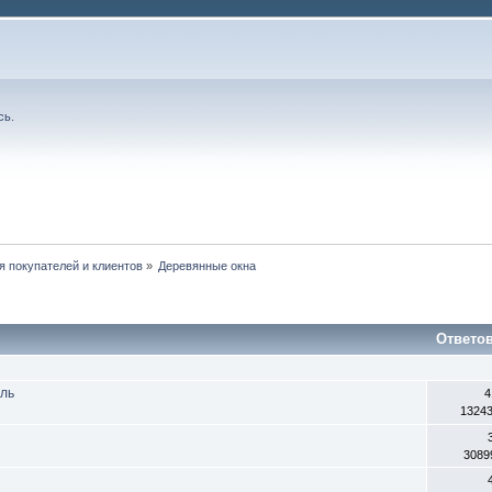
сь
.
я покупателей и клиентов
»
Деревянные окна
Ответо
оль
4
1324
3089