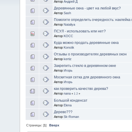
Автор
Андрей Д
Деревянные окна - цвет на любой вкус?
Автор
Sash
Помогите определить очередность: наклейка п
Автор
Nataliya
ПСУЛ - использовать или нет?
Автор
KOCC
Куда можно продать деревянные окна
Автор
Konstik
Отзывы о производителях деревяных окон
Автор
kertiz
Закрепить стекло в деревянном окне
Автор
Игорь
Москитная сетка для деревянного окна
Автор
Игорь
как проверить качество дерева?
Автор
nana
«
1
2
»
Большой конденсат
Автор
Elena
Дерево???
Автор
Sk-Roman
Страницы: [
1
]
Вверх