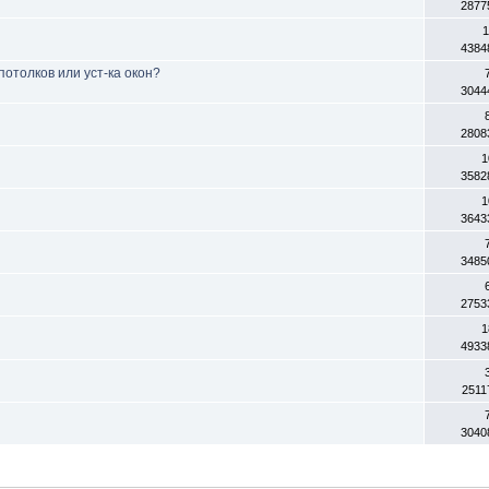
2877
1
4384
отолков или уст-ка окон?
3044
2808
1
3582
1
3643
3485
2753
1
4933
2511
3040