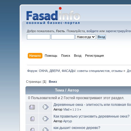
Добро пожаловать,
Гость
. Пожалуйста,
войдите
или
зарегистрируйте
Начало
Помощь
Поиск
Вход
Регистрация
Форум: ОКНА, ДВЕРИ, ФАСАДЫ: советы специалистов, отзывы
»
Дл
Страницы: [
1
]
Вниз
Тема
/
Автор
0 Пользователей и 2 Гостей просматривают этот раздел.
Деревянные окна - элитность или головная б
Автор
Vlad
«
1
2
3
»
Как правильно установить деревянные окна?
Автор
Артур
как дышит оконное дерево?