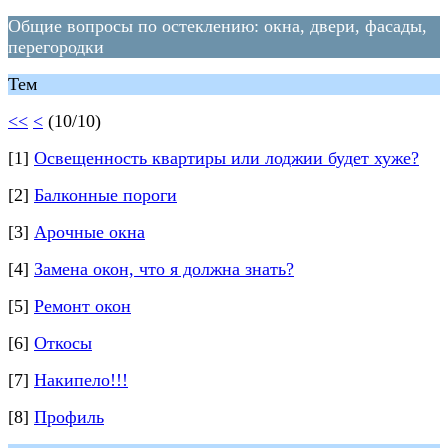
Общие вопросы по остеклению: окна, двери, фасады,
перегородки
Тем
<<
<
(10/10)
[1]
Освещенность квартиры или лоджии будет хуже?
[2]
Балконные пороги
[3]
Арочные окна
[4]
Замена окон, что я должна знать?
[5]
Ремонт окон
[6]
Откосы
[7]
Накипело!!!
[8]
Профиль