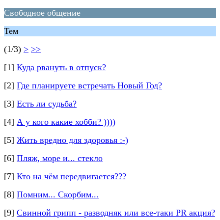
Свободное общение
Тем
(1/3)
>
>>
[1]
Куда рвануть в отпуск?
[2]
Где планируете встречать Новый Год?
[3]
Есть ли судьба?
[4]
А у кого какие хобби? ))))
[5]
Жить вредно для здоровья :-)
[6]
Пляж, море и... стекло
[7]
Кто на чём передвигается???
[8]
Помним... Скорбим...
[9]
Свинной грипп - разводняк или все-таки PR акция?