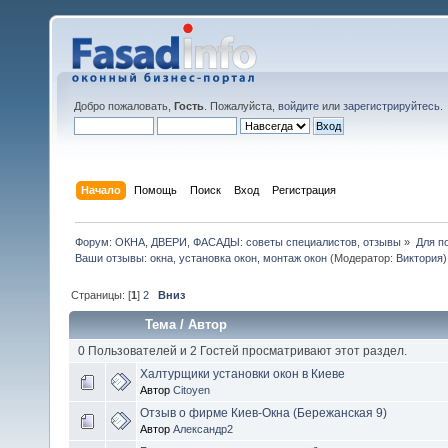
Добро пожаловать,
Гость
. Пожалуйста,
войдите
или
зарегистрируйтесь
.
Начало
Помощь
Поиск
Вход
Регистрация
Форум: ОКНА, ДВЕРИ, ФАСАДЫ: советы специалистов, отзывы
»
Для п
Ваши отзывы: окна, установка окон, монтаж окон
(Модератор:
Виктория
)
Страницы: [
1
]
2
Вниз
Тема
/
Автор
0 Пользователей и 2 Гостей просматривают этот раздел.
Халтурщики установки окон в Киеве
Автор
Citoyen
Отзыв о фирме Киев-Окна (Бережанская 9)
Автор
Александр2