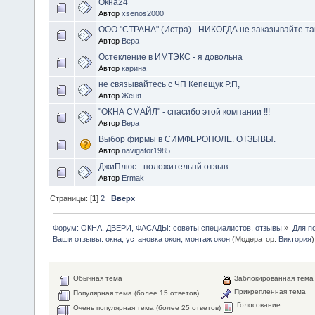
Окна24
Автор
xsenos2000
ООО "СТРАНА" (Истра) - НИКОГДА не заказывайте там о
Автор
Вера
Остекление в ИМТЭКС - я довольна
Автор
карина
не связывайтесь с ЧП Кепещук Р.П,
Автор
Женя
"ОКНА СМАЙЛ" - спасибо этой компании !!!
Автор
Вера
Выбор фирмы в СИМФЕРОПОЛЕ. ОТЗЫВЫ.
Автор
navigator1985
ДжиПлюс - положительнй отзыв
Автор
Ermak
Страницы: [
1
]
2
Вверх
Форум: ОКНА, ДВЕРИ, ФАСАДЫ: советы специалистов, отзывы
»
Для п
Ваши отзывы: окна, установка окон, монтаж окон
(Модератор:
Виктория
)
Обычная тема
Заблокированная тема
Прикрепленная тема
Популярная тема (более 15 ответов)
Голосование
Очень популярная тема (более 25 ответов)