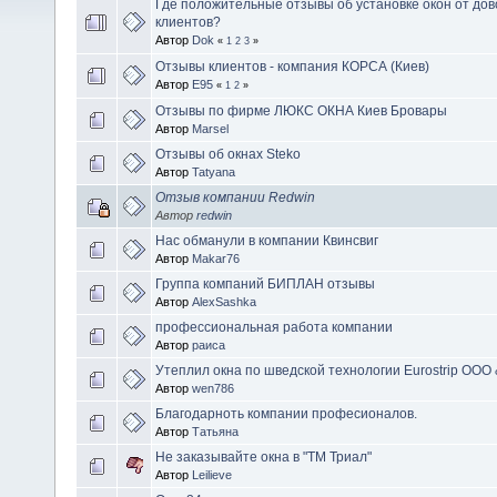
Где положительные отзывы об установке окон от до
клиентов?
Автор
Dok
«
1
2
3
»
Отзывы клиентов - компания КОРСА (Киев)
Автор
E95
«
1
2
»
Отзывы по фирме ЛЮКС ОКНА Киев Бровары
Автор
Marsel
Отзывы об окнах Steko
Автор
Tatyana
Отзыв компании Redwin
Автор
redwin
Нас обманули в компании Квинсвиг
Автор
Makar76
Группа компаний БИПЛАН отзывы
Автор
AlexSashka
профессиональная работа компании
Автор
раиса
Утеплил окна по шведской технологии Eurostrip ООО 
Автор
wen786
Благодарноть компании професионалов.
Автор
Татьяна
Не заказывайте окна в "ТМ Триал"
Автор
Leilieve