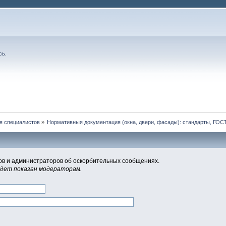
сь
.
я специалистов
»
Нормативныя документация (окна, двери, фасады): стандарты, ГО
в и администраторов об оскорбительных сообщениях.
удет показан модераторам.