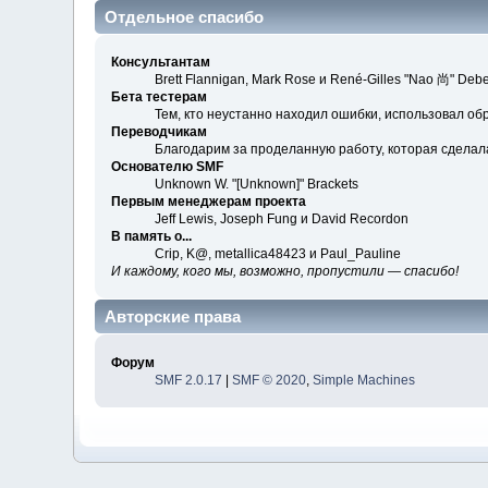
Отдельное спасибо
Консультантам
Brett Flannigan, Mark Rose и René-Gilles "Nao 尚" Debe
Бета тестерам
Тем, кто неустанно находил ошибки, использовал обр
Переводчикам
Благодарим за проделанную работу, которая сделал
Основателю SMF
Unknown W. "[Unknown]" Brackets
Первым менеджерам проекта
Jeff Lewis, Joseph Fung и David Recordon
В память о...
Crip, K@, metallica48423 и Paul_Pauline
И каждому, кого мы, возможно, пропустили — спасибо!
Авторские права
Форум
SMF 2.0.17
|
SMF © 2020
,
Simple Machines