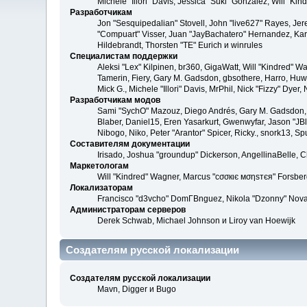
Michele "Illori" Davis, Jessica "Suki" González, Will 
Разработчикам
Jon "Sesquipedalian" Stovell, John "live627" Rayes, Je
"Compuart" Visser, Juan "JayBachatero" Hernandez, Kar
Hildebrandt, Thorsten "TE" Eurich и winrules
Специалистам поддержки
Aleksi "Lex" Kilpinen, br360, GigaWatt, Will "Kindred" W
Tamerin, Fiery, Gary M. Gadsdon, gbsothere, Harro, Huw, 
Mick G., Michele "Illori" Davis, MrPhil, Nick "Fizzy" Dy
Разработчикам модов
Sami "SychO" Mazouz, Diego Andrés, Gary M. Gadsdon, 
Blaber, Daniel15, Eren Yasarkurt, Gwenwyfar, Jason "JB
Nibogo, Niko, Peter "Arantor" Spicer, Ricky., snork13, S
Составителям документации
Irisado, Joshua "groundup" Dickerson, AngellinaBelle, 
Маркетологам
Will "Kindred" Wagner, Marcus "cσσкιє мσηѕтєя" Forsberg
Локализаторам
Francisco "d3vcho" DomГВ­nguez, Nikola "Dzonny" Nov
Администраторам серверов
Derek Schwab, Michael Johnson и Liroy van Hoewijk
Создателям русской локализации
Создателям русской локализации
Mavn, Digger и Bugo