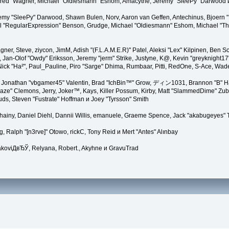
"Kindred" Wagner, Michael "Oldiesmann" Eshom, Amacythe, Jeremy "SleePy" Darwood 
remy "SleePy" Darwood, Shawn Bulen, Norv, Aaron van Geffen, Antechinus, Bjoern 
l "RegularExpression" Benson, Grudge, Michael "Oldiesmann" Eshom, Michael "Than
agner, Steve, ziycon, JimM, Adish "(F.L.A.M.E.R)" Patel, Aleksi "Lex" Kilpinen, Ben
Jan-Olof "Owdy" Eriksson, Jeremy "jerm" Strike, Justyne, K@, Kevin "greyknight17" Ho
er, Nick "Ha²", Paul_Pauline, Piro "Sarge" Dhima, Rumbaar, Pitti, RedOne, S-Ace, W
Jonathan "vbgamer45" Valentin, Brad "IchBin™" Grow, ディン1031, Brannon "B" Hal
laze" Clemons, Jerry, Joker™, Kays, Killer Possum, Kirby, Matt "SlammedDime" Zu
puds, Steven "Fustrate" Hoffman и Joey "Tyrsson" Smith
Chainy, Daniel Diehl, Dannii Willis, emanuele, Graeme Spence, Jack "akabugeyes"
, Ralph "[n3rve]" Otowo, rickC, Tony Reid и Mert "Antes" Alınbay
akoviДвЂЎ, Relyana, Robert., Akyhne и GravuTrad