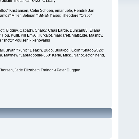
и Justin "metallica48423" O'Leary
"Bloc" Kristiansen, Colin Schoen, emanuele, Hendrik Jan
tos" Miller, Selman "[SiNaN]" Eser, Theodore "Orstio"
 Scott, Bigguy, CapadY, Chalky, Chas Large, Duncan85, Eliana
u, KGIII, Kill Em All, lurkalot, margarett, Mattitude, Mashby,
ade "sησω" Poulsen и xenovanis
l, Bryan "Runic" Deakin, Bugo, Bulakbol, Colin "Shadow82x"
ba, Matthew "Labradoodle-360" Kerle, Mick., NanoSector, nend,
 Thorsen, Jade Elizabeth Trainor и Peter Duggan